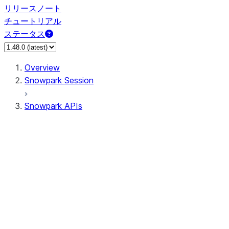
リリースノート
チュートリアル
ステータス
Overview
Snowpark Session
Snowpark APIs
Input/Output
DataFrame
Column
Data Types