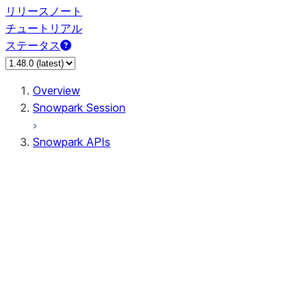
リリースノート
チュートリアル
ステータス
Overview
Snowpark Session
Snowpark APIs
Input/Output
DataFrame
Column
Data Types