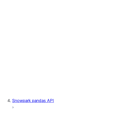
User-Defined Table Functions
Observability
Files
LINEAGE
Context
Exceptions
Testing
Snowpark pandas API