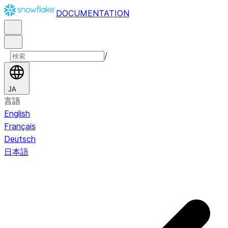
DOCUMENTATION
/
JA
言語
English
Français
Deutsch
日本語