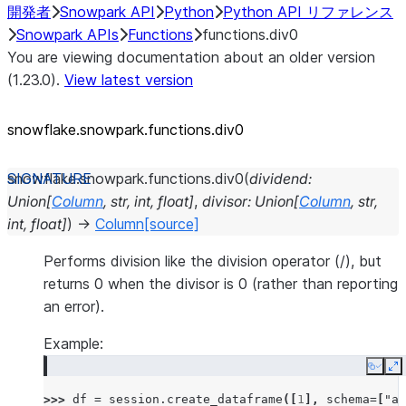
開発者
Snowpark API
Python
Python API リファレンス
Snowpark APIs
Functions
functions.div0
You are viewing documentation about an older version
(1.23.0).
View latest version
snowflake.snowpark.functions.div0
snowflake.snowpark.functions.
div0
(
dividend
:
Union
[
Column
,
str
,
int
,
float
]
,
divisor
:
Union
[
Column
,
str
,
int
,
float
]
)
→
Column
[source]
Performs division like the division operator (/), but
returns 0 when the divisor is 0 (rather than reporting
an error).
Example:
Copy
E
>>> 
df
=
session
.
create_dataframe
([
1
],
schema
=
[
"a"