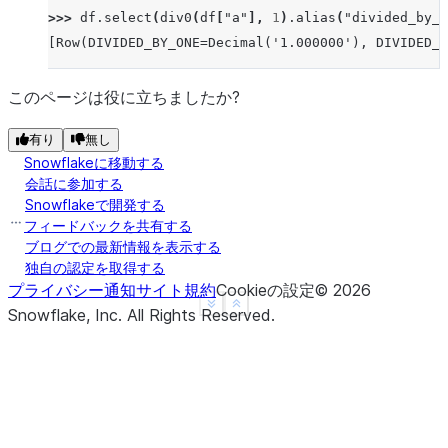
>>> 
df
.
select
(
div0
(
df
[
"a"
],
1
)
.
alias
(
"divided_by_o
[Row(DIVIDED_BY_ONE=Decimal('1.000000'), DIVIDED_B
このページは役に立ちましたか?
有り
無し
Snowflakeに移動する
会話に参加する
Snowflakeで開発する
フィードバックを共有する
ブログでの最新情報を表示する
独自の認定を取得する
プライバシー通知
サイト規約
Cookieの設定
©
2026
See more
Show less
Snowflake, Inc.
All Rights Reserved
.