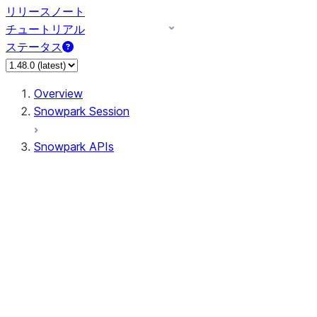
リリースノート
チュートリアル
ステータス
Overview
Snowpark Session
Snowpark APIs
Input/Output
DataFrame
Column
Data Types