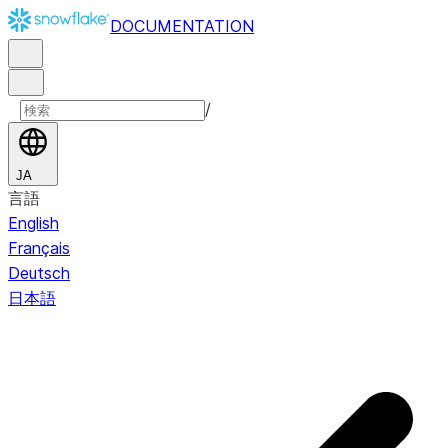
DOCUMENTATION
/
JA
言語
English
Français
Deutsch
日本語