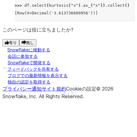
>>> 
df
.
select
(
kurtosis
(
"x"
)
.
as_
(
"x"
))
.
collect
()
[Row(X=Decimal('3.613736609956'))]
このページは役に立ちましたか?
有り
無し
Snowflakeに移動する
会話に参加する
Snowflakeで開発する
フィードバックを共有する
ブログでの最新情報を表示する
独自の認定を取得する
プライバシー通知
サイト規約
Cookieの設定
©
2026
See more
Show less
Snowflake, Inc.
All Rights Reserved
.