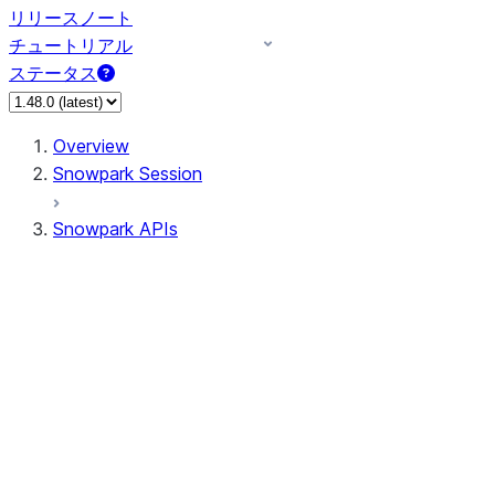
リリースノート
チュートリアル
ステータス
Overview
Snowpark Session
Snowpark APIs
Input/Output
DataFrame
Column
Data Types