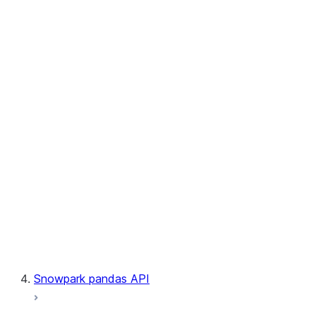
User-Defined Table Functions
Observability
Files
LINEAGE
Context
Exceptions
Testing
Snowpark pandas API