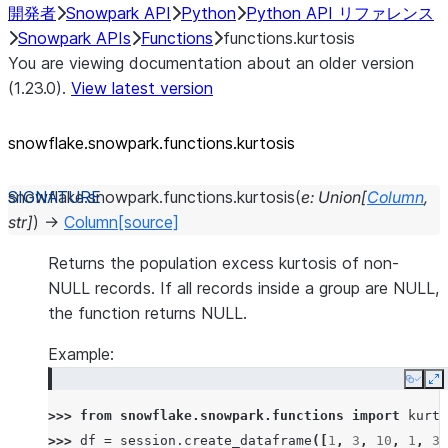
開発者
Snowpark API
Python
Python API リファレンス
Snowpark APIs
Functions
functions.kurtosis
You are viewing documentation about an older version
(1.23.0).
View latest version
snowflake.snowpark.functions.kurtosis
snowflake.snowpark.functions.
kurtosis
(
e
:
Union
[
Column
,
str
]
)
→
Column
[source]
Returns the population excess kurtosis of non-
NULL records. If all records inside a group are NULL,
the function returns NULL.
Example:
Copy
E
>>> 
from
snowflake.snowpark.functions
import
kurto
>>> 
df
=
session
.
create_dataframe
([
1
,
3
,
10
,
1
,
3
]