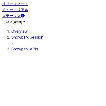
リリースノート
チュートリアル
ステータス
Overview
Snowpark Session
Snowpark APIs
Input/Output
DataFrame
Column
Data Types