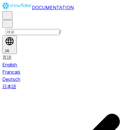
DOCUMENTATION
/
JA
言語
English
Français
Deutsch
日本語