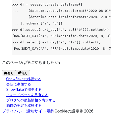
>>> 
df
=
session
.
create_dataframe
([
... 
(
datetime
.
date
.
fromisoformat
(
"2020-08-01"
)
... 
(
datetime
.
date
.
fromisoformat
(
"2020-12-01"
)
... 
],
schema
=
[
"a"
,
"b"
])
>>> 
df
.
select
(
next_day
(
"a"
,
col
(
"b"
)))
.
collect
()
[Row(NEXT_DAY("A", "B")=datetime.date(2020, 8, 3))
>>> 
df
.
select
(
next_day
(
"a"
,
"fr"
))
.
collect
()
[Row(NEXT_DAY("A", 'FR')=datetime.date(2020, 8, 7)
このページは役に立ちましたか?
有り
無し
Snowflakeに移動する
会話に参加する
Snowflakeで開発する
フィードバックを共有する
ブログでの最新情報を表示する
独自の認定を取得する
プライバシー通知
サイト規約
Cookieの設定
©
2026