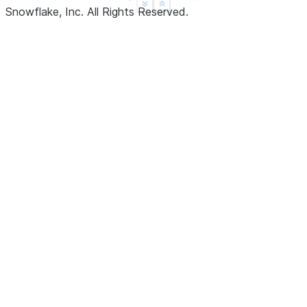
See more
Show less
Snowflake, Inc.
All Rights Reserved
.