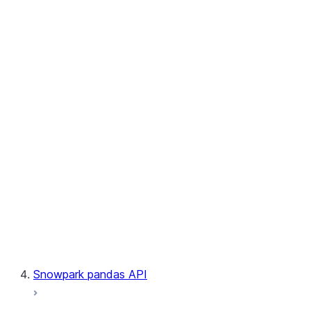
User-Defined Table Functions
Observability
Files
LINEAGE
Context
Exceptions
Testing
Snowpark pandas API