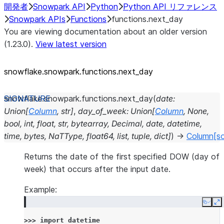
開発者
Snowpark API
Python
Python API リファレンス
Snowpark APIs
Functions
functions.next_day
You are viewing documentation about an older version
(1.23.0).
View latest version
snowflake.snowpark.functions.next_
day
snowflake.snowpark.functions.
next_day
(
date
:
Union
[
Column
,
str
]
,
day_of_week
:
Union
[
Column
,
None
,
bool
,
int
,
float
,
str
,
bytearray
,
Decimal
,
date
,
datetime
,
time
,
bytes
,
NaTType
,
float64
,
list
,
tuple
,
dict
]
)
→
Column
[s
Returns the date of the first specified DOW (day of
week) that occurs after the input date.
Example:
Copy
E
>>> 
import
datetime