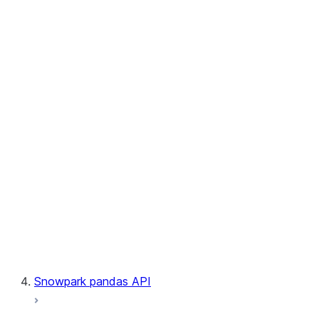
User-Defined Table Functions
Observability
Files
LINEAGE
Context
Exceptions
Testing
Snowpark pandas API