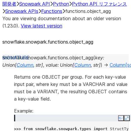
開発者
Snowpark API
Python
Python API リファレンス
Snowpark APIs
Functions
functions.object_agg
You are viewing documentation about an older version
(1.23.0).
View latest version
snowflake.snowpark.functions.object_
agg
snowflake.snowpark.functions.
object_agg
(
key
:
Union
[
Column
,
str
]
,
value
:
Union
[
Column
,
str
]
)
→
Column
[s
Returns one OBJECT per group. For each key-value
input pair, where key must be a VARCHAR and value
must be a VARIANT, the resulting OBJECT contains
a key-value field.
Example:
Copy
E
>>> 
from
snowflake.snowpark.types
import
StructTyp