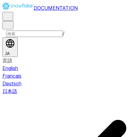
DOCUMENTATION
/
JA
言語
English
Français
Deutsch
日本語