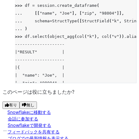
>>> 
df
=
session
.
create_dataframe
(
... 
[[
"name"
,
"Joe"
],
[
"zip"
,
"98004"
]],
... 
schema
=
StructType
([
StructField
(
"k"
,
String
... 
)
>>> 
df
.
select
(
object_agg
(
col
(
"k"
),
col
(
"v"
))
.
alias
--------------------
|"RESULT"          |
--------------------
|{                 |
|  "name": "Joe",  |
|  "zip": "98004"  |
|}                 |
このページは役に立ちましたか?
--------------------
有り
無し
Snowflakeに移動する
会話に参加する
Snowflakeで開発する
フィードバックを共有する
ブログでの最新情報を表示する