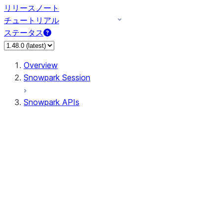
リリースノート
チュートリアル
ステータス
Overview
Snowpark Session
Snowpark APIs
Input/Output
DataFrame
Column
Data Types