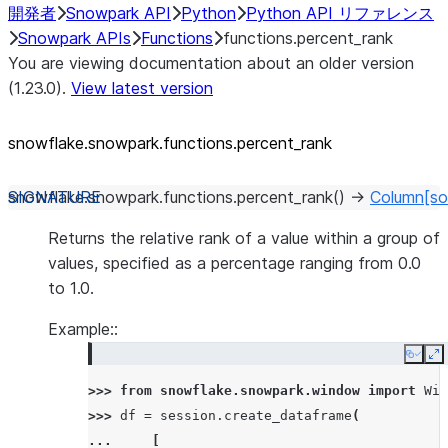
開発者
Snowpark API
Python
Python API リファレンス
Snowpark APIs
Functions
functions.percent_rank
You are viewing documentation about an older version
(1.23.0).
View latest version
snowflake.snowpark.functions.percent_
rank
snowflake.snowpark.functions.
percent_rank
(
)
→
Column
[so
Returns the relative rank of a value within a group of
values, specified as a percentage ranging from 0.0
to 1.0.
Example::
Copy
E
>>> 
from
snowflake.snowpark.window
import
Win
>>> 
df
=
session
.
create_dataframe
(
... 
[