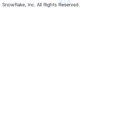
See more
Show less
Snowflake, Inc.
All Rights Reserved
.