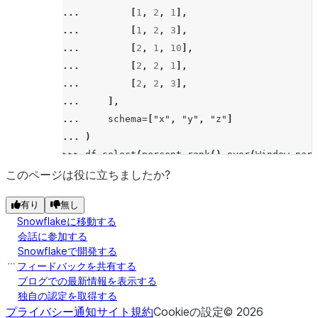
... 
[
1
,
2
,
1
],
... 
[
1
,
2
,
3
],
... 
[
2
,
1
,
10
],
... 
[
2
,
2
,
1
],
... 
[
2
,
2
,
3
],
... 
],
... 
schema
=
[
"x"
,
"y"
,
"z"
]
... 
)
>>> 
df
.
select
(
percent_rank
()
.
over
(
Window
.
part
------------
このページは役に立ちましたか?
|"RESULT"  |
有り
無し
------------
Snowflakeに移動する
|0.0       |
会話に参加する
|0.5       |
Snowflakeで開発する
|0.5       |
フィードバックを共有する
|0.0       |
ブログでの最新情報を表示する
独自の認定を取得する
|0.0       |
プライバシー通知
サイト規約
Cookieの設定
©
2026
------------