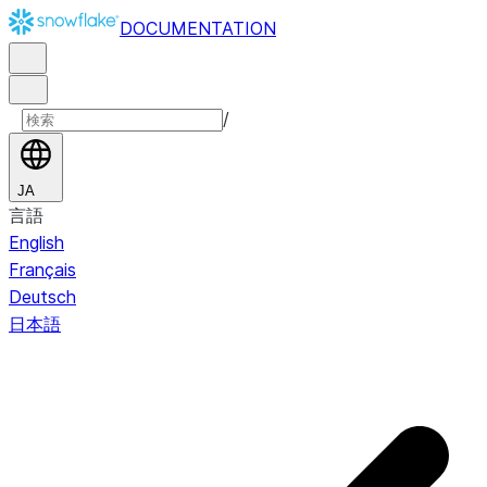
DOCUMENTATION
/
JA
言語
English
Français
Deutsch
日本語