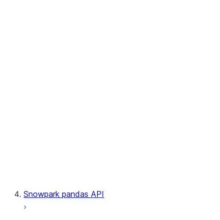
User-Defined Table Functions
Observability
Files
LINEAGE
Context
Exceptions
Testing
Snowpark pandas API