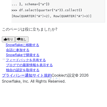
... 
],
schema
=
[
"a"
])
>>> 
df
.
select
(
quarter
(
"a"
))
.
collect
()
[Row(QUARTER("A")=2), Row(QUARTER("A")=3)]
このページは役に立ちましたか?
有り
無し
Snowflakeに移動する
会話に参加する
Snowflakeで開発する
フィードバックを共有する
ブログでの最新情報を表示する
独自の認定を取得する
プライバシー通知
サイト規約
Cookieの設定
©
2026
See more
Show less
Snowflake, Inc.
All Rights Reserved
.