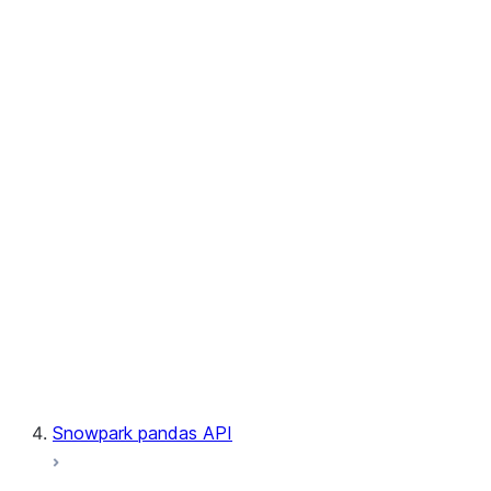
User-Defined Table Functions
Observability
Files
LINEAGE
Context
Exceptions
Testing
Snowpark pandas API