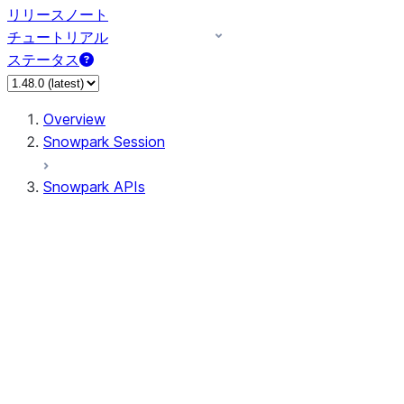
リリースノート
チュートリアル
ステータス
Overview
Snowpark Session
Snowpark APIs
Input/Output
DataFrame
Column
Data Types