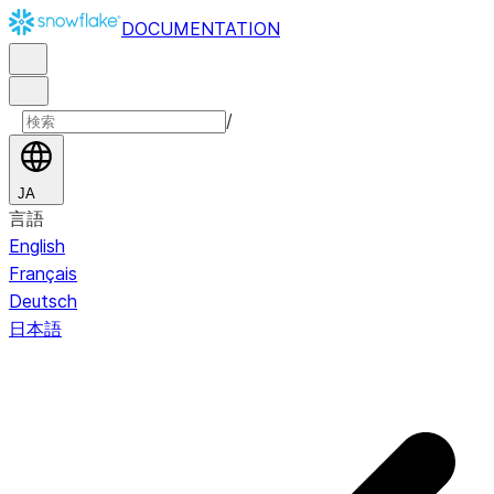
DOCUMENTATION
/
JA
言語
English
Français
Deutsch
日本語