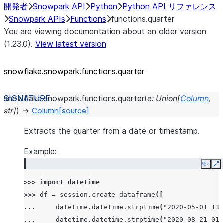
開発者
Snowpark API
Python
Python API リファレンス
Snowpark APIs
Functions
functions.quarter
You are viewing documentation about an older version
(1.23.0).
View latest version
snowflake.snowpark.functions.quarter
snowflake.snowpark.functions.
quarter
(
e
:
Union
[
Column
,
str
]
)
→
Column
[source]
Extracts the quarter from a date or timestamp.
Example:
Copy
E
>>> 
import
datetime
>>> 
df
=
session
.
create_dataframe
([
... 
datetime
.
datetime
.
strptime
(
"2020-05-01 13:
... 
datetime
.
datetime
.
strptime
(
"2020-08-21 01: