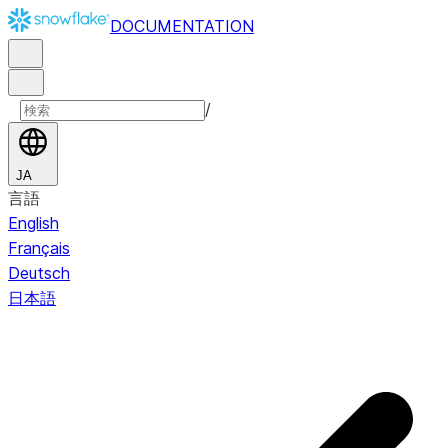
DOCUMENTATION
/
JA
言語
English
Français
Deutsch
日本語