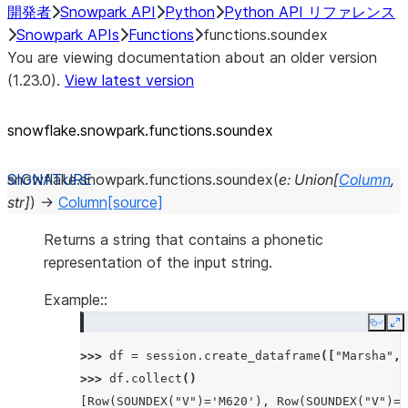
開発者
Snowpark API
Python
Python API リファレンス
Snowpark APIs
Functions
functions.soundex
You are viewing documentation about an older version
(1.23.0).
View latest version
snowflake.snowpark.functions.soundex
snowflake.snowpark.functions.
soundex
(
e
:
Union
[
Column
,
str
]
)
→
Column
[source]
Returns a string that contains a phonetic
representation of the input string.
Example::
Copy
E
>>> 
df
=
session
.
create_dataframe
([
"Marsha"
,
>>> 
df
.
collect
()
[Row(SOUNDEX("V")='M620'), Row(SOUNDEX("V")='