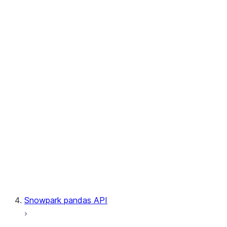
User-Defined Table Functions
Observability
Files
LINEAGE
Context
Exceptions
Testing
Snowpark pandas API