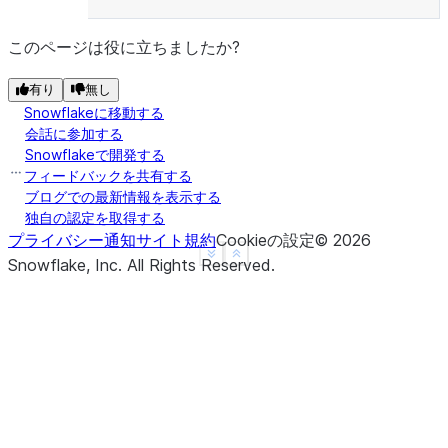
このページは役に立ちましたか?
有り
無し
Snowflakeに移動する
会話に参加する
Snowflakeで開発する
フィードバックを共有する
ブログでの最新情報を表示する
独自の認定を取得する
プライバシー通知
サイト規約
Cookieの設定
©
2026
See more
Show less
Snowflake, Inc.
All Rights Reserved
.