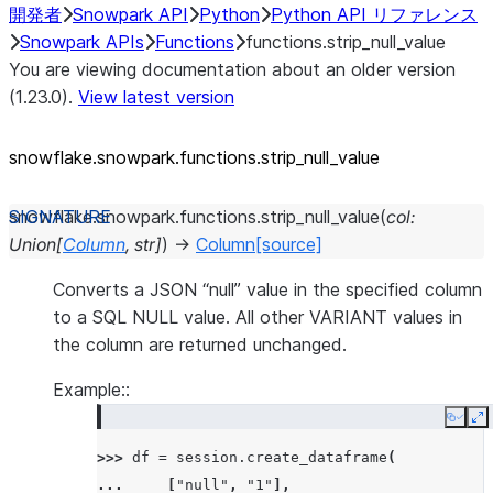
開発者
Snowpark API
Python
Python API リファレンス
Snowpark APIs
Functions
functions.strip_null_value
You are viewing documentation about an older version
(1.23.0).
View latest version
snowflake.snowpark.functions.strip_
null_
value
snowflake.snowpark.functions.
strip_null_value
(
col
:
Union
[
Column
,
str
]
)
→
Column
[source]
Converts a JSON “null” value in the specified column
to a SQL NULL value. All other VARIANT values in
the column are returned unchanged.
Example::
Copy
E
>>> 
df
=
session
.
create_dataframe
(
... 
[
"null"
,
"1"
],