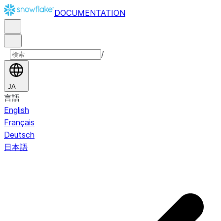
DOCUMENTATION
/
JA
言語
English
Français
Deutsch
日本語