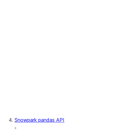
User-Defined Table Functions
Observability
Files
LINEAGE
Context
Exceptions
Testing
Snowpark pandas API