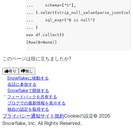
... 
schema
=
[
"S"
],
... 
)
.
select
(
strip_null_value
(
parse_json
(
col
(
... 
sql_expr
(
"B is null"
)
... 
)
>>> 
df
.
collect
()
[Row(B=None)]
このページは役に立ちましたか?
有り
無し
Snowflakeに移動する
会話に参加する
Snowflakeで開発する
フィードバックを共有する
ブログでの最新情報を表示する
独自の認定を取得する
プライバシー通知
サイト規約
Cookieの設定
©
2026
See more
Show less
Snowflake, Inc.
All Rights Reserved
.