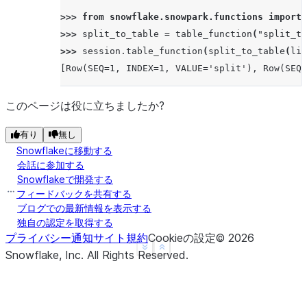
>>> 
from
snowflake.snowpark.functions
import
>>> 
split_to_table
=
table_function
(
"split_to
>>> 
session
.
table_function
(
split_to_table
(
lit
[Row(SEQ=1, INDEX=1, VALUE='split'), Row(SEQ=
このページは役に立ちましたか?
有り
無し
Snowflakeに移動する
会話に参加する
Snowflakeで開発する
フィードバックを共有する
ブログでの最新情報を表示する
独自の認定を取得する
プライバシー通知
サイト規約
Cookieの設定
©
2026
See more
Show less
Snowflake, Inc.
All Rights Reserved
.