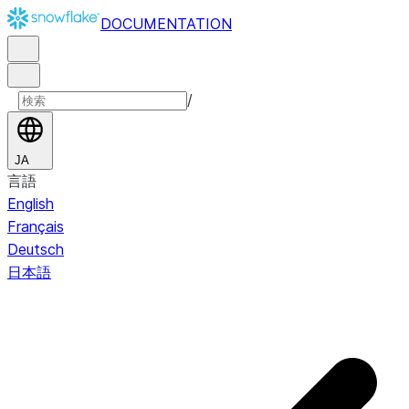
DOCUMENTATION
/
JA
言語
English
Français
Deutsch
日本語