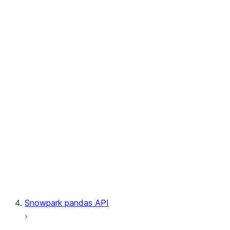
User-Defined Table Functions
Observability
Files
LINEAGE
Context
Exceptions
Testing
Snowpark pandas API