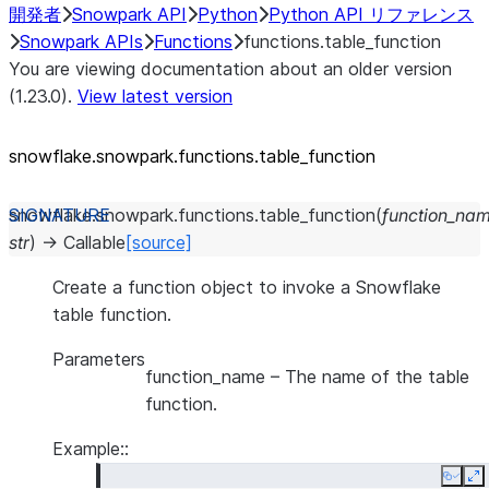
開発者
Snowpark API
Python
Python API リファレンス
Snowpark APIs
Functions
functions.table_function
You are viewing documentation about an older version
(1.23.0).
View latest version
snowflake.snowpark.functions.table_
function
snowflake.snowpark.functions.
table_function
(
function_na
str
)
→
Callable
[source]
Create a function object to invoke a Snowflake
table function.
Parameters
function_name
– The name of the table
function.
Example::
Copy
E