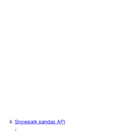
User-Defined Table Functions
Observability
Files
LINEAGE
Context
Exceptions
Testing
Snowpark pandas API