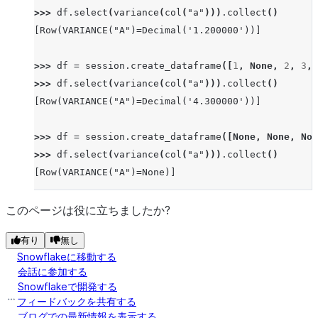
>>> 
df
.
select
(
variance
(
col
(
"a"
)))
.
collect
()
[Row(VARIANCE("A")=Decimal('1.200000'))]
>>> 
df
=
session
.
create_dataframe
([
1
,
None
,
2
,
3
,
>>> 
df
.
select
(
variance
(
col
(
"a"
)))
.
collect
()
[Row(VARIANCE("A")=Decimal('4.300000'))]
>>> 
df
=
session
.
create_dataframe
([
None
,
None
,
Non
>>> 
df
.
select
(
variance
(
col
(
"a"
)))
.
collect
()
[Row(VARIANCE("A")=None)]
>>> 
df
=
session
.
create_dataframe
([
42
],
schema
=
[
"a
このページは役に立ちましたか?
>>> 
df
.
select
(
variance
(
col
(
"a"
)))
.
collect
()
有り
無し
[Row(VARIANCE("A")=None)]
Snowflakeに移動する
会話に参加する
Snowflakeで開発する
フィードバックを共有する
ブログでの最新情報を表示する