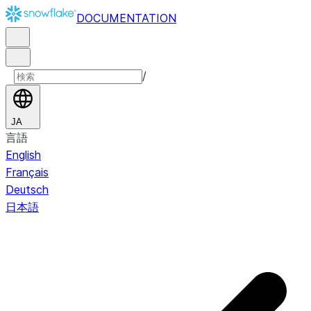
DOCUMENTATION
/
JA
言語
English
Français
Deutsch
日本語