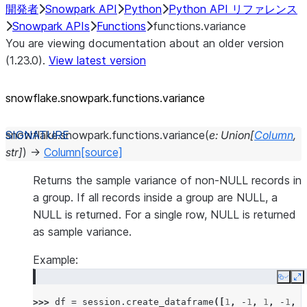
開発者
Snowpark API
Python
Python API リファレンス
Snowpark APIs
Functions
functions.variance
You are viewing documentation about an older version
(1.23.0).
View latest version
snowflake.snowpark.functions.variance
snowflake.snowpark.functions.
variance
(
e
:
Union
[
Column
,
str
]
)
→
Column
[source]
Returns the sample variance of non-NULL records in
a group. If all records inside a group are NULL, a
NULL is returned. For a single row, NULL is returned
as sample variance.
Example:
Copy
E
>>> 
df
=
session
.
create_dataframe
([
1
,
-
1
,
1
,
-
1
,
-