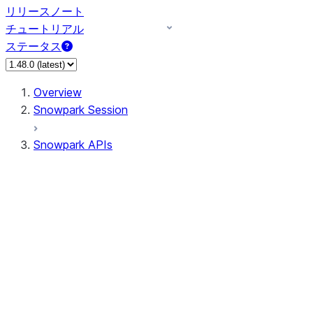
リリースノート
チュートリアル
ステータス
Overview
Snowpark Session
Snowpark APIs
Input/Output
DataFrame
Column
Data Types