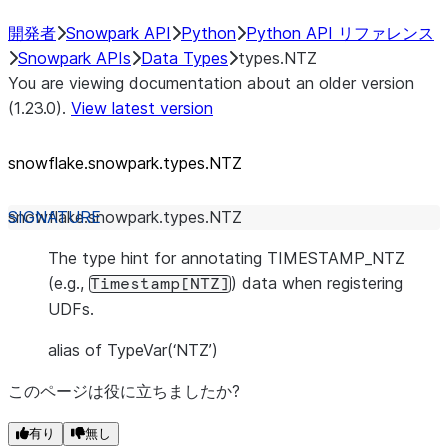
開発者
Snowpark API
Python
Python API リファレンス
Snowpark APIs
Data Types
types.NTZ
You are viewing documentation about an older version
(1.23.0).
View latest version
snowflake.snowpark.types.NTZ
snowflake.snowpark.types.
NTZ
The type hint for annotating TIMESTAMP_NTZ
(e.g.,
) data when registering
Timestamp[NTZ]
UDFs.
alias of TypeVar(‘NTZ’)
このページは役に立ちましたか?
有り
無し