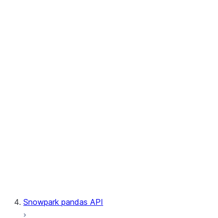
User-Defined Aggregate Functions
User-Defined Table Functions
Observability
Files
LINEAGE
Context
Exceptions
Testing
Snowpark pandas API