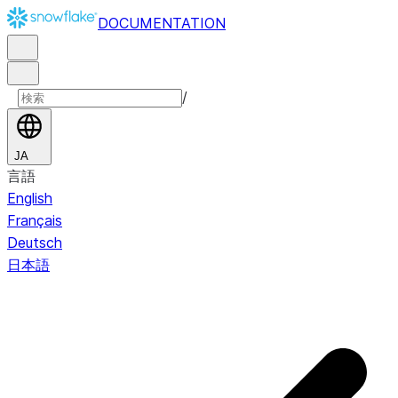
DOCUMENTATION
/
JA
言語
English
Français
Deutsch
日本語