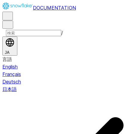
DOCUMENTATION
/
JA
言語
English
Français
Deutsch
日本語