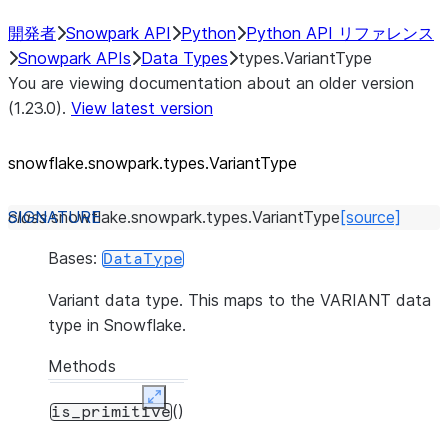
開発者
Snowpark API
Python
Python API リファレンス
Snowpark APIs
Data Types
types.VariantType
You are viewing documentation about an older version
(1.23.0).
View latest version
snowflake.snowpark.types.VariantType
class
snowflake.snowpark.types.
VariantType
[source]
Bases:
DataType
Variant data type. This maps to the VARIANT data
type in Snowflake.
Methods
Expand
()
is_primitive