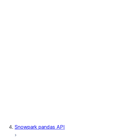
User-Defined Aggregate Functions
User-Defined Table Functions
Observability
Files
LINEAGE
Context
Exceptions
Testing
Snowpark pandas API