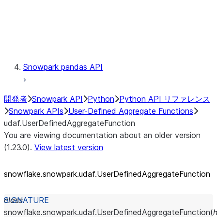
Exceptions
Testing
Snowpark pandas API
開発者
Snowpark API
Python
Python API リファレンス
Snowpark APIs
User-Defined Aggregate Functions
udaf.UserDefinedAggregateFunction
You are viewing documentation about an older version
(1.23.0).
View latest version
snowflake.snowpark.udaf.UserDefinedAggregateFunction
class
snowflake.snowpark.udaf.
UserDefinedAggregateFunction
(