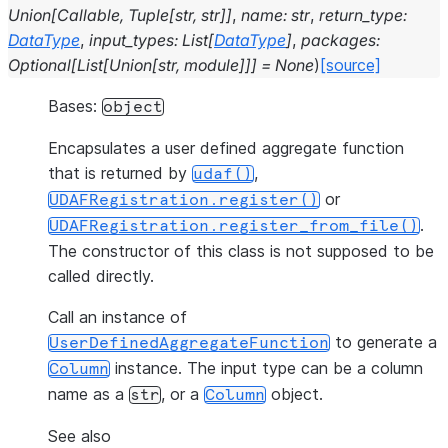
Union
[
Callable
,
Tuple
[
str
,
str
]
]
,
name
:
str
,
return_type
:
DataType
,
input_types
:
List
[
DataType
]
,
packages
:
Optional
[
List
[
Union
[
str
,
module
]
]
]
=
None
)
[source]
Bases:
object
Encapsulates a user defined aggregate function
that is returned by
,
udaf()
or
UDAFRegistration.register()
.
UDAFRegistration.register_from_file()
The constructor of this class is not supposed to be
called directly.
Call an instance of
to generate a
UserDefinedAggregateFunction
instance. The input type can be a column
Column
name as a
, or a
object.
str
Column
See also