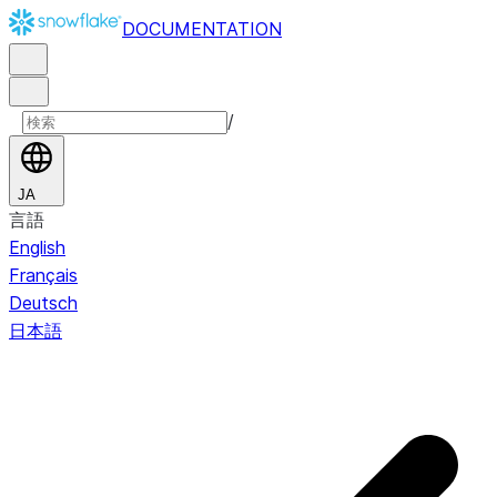
DOCUMENTATION
/
JA
言語
English
Français
Deutsch
日本語