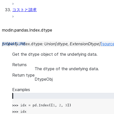
コストと請求
modin.pandas.Index.dtype
property
Index.
dtype
:
Union
[
dtype
,
ExtensionDtype
]
[sourc
Get the dtype object of the underlying data.
Returns
The dtype of the underlying data.
Return type
DtypeObj
Examples
>>> 
idx
=
pd
.
Index
([
1
,
2
,
3
])
>>> 
idx