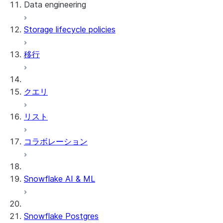
Data engineering
Snowflake Openflow
Storage lifecycle policies
Apache Iceberg™
データのロード
移行
動的テーブル
Apache Iceberg™ Tables
Streams and tasks
Snowflake Open Catalog
クエリ
Row timestamps
リスト
DCM Projects
コラボレーション
Snowflakeでのdbtプロジェクト
データのアンロード
Snowflake AI & ML
Snowflake Postgres