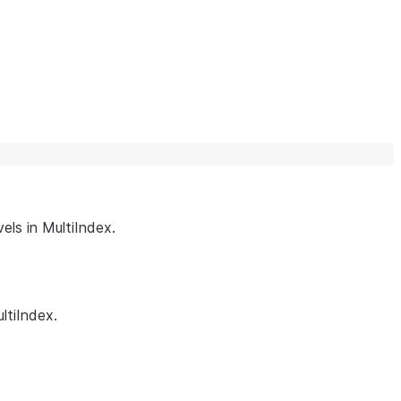
ls in MultiIndex.
ltiIndex.