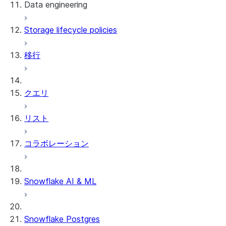
Data engineering
Snowflake Openflow
Storage lifecycle policies
Apache Iceberg™
データのロード
移行
動的テーブル
Apache Iceberg™ Tables
Streams and tasks
Snowflake Open Catalog
クエリ
Row timestamps
リスト
DCM Projects
コラボレーション
Snowflakeでのdbtプロジェクト
データのアンロード
Snowflake AI & ML
Snowflake Postgres