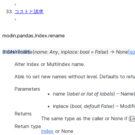
コストと請求
modin.pandas.Index.rename
Index.
rename
(
name
:
Any
,
inplace
:
bool
=
False
)
→
None
[so
Alter Index or MultiIndex name.
Able to set new names without level. Defaults to ret
Parameters
name
(
label
or
list of labels
) – Name(
inplace
(
bool
,
default False
) – Modifi
Returns
The same type as the caller or None if
i
Return type
Index
or None