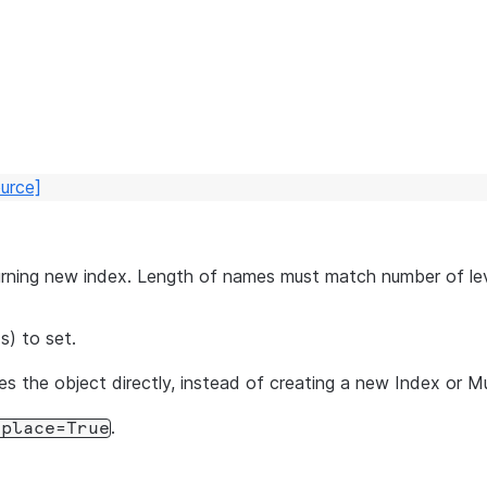
urce]
urning new index. Length of names must match number of leve
s) to set.
es the object directly, instead of creating a new Index or Mu
.
nplace=True