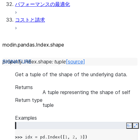
パフォーマンスの最適化
コストと請求
modin.pandas.Index.shape
property
Index.
shape
:
tuple
[source]
Get a tuple of the shape of the underlying data.
Returns
A tuple representing the shape of self
Return type
tuple
Examples
Copy
E
>>> 
idx
=
pd
.
Index
([
1
,
2
,
3
])