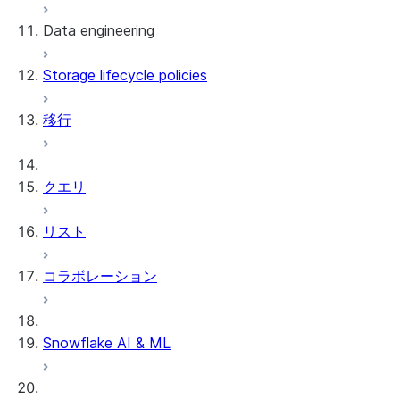
Data engineering
Snowflake Openflow
Storage lifecycle policies
Apache Iceberg™
データのロード
移行
動的テーブル
Apache Iceberg™ Tables
Streams and tasks
Snowflake Open Catalog
クエリ
Row timestamps
リスト
DCM Projects
コラボレーション
Snowflakeでのdbtプロジェクト
データのアンロード
Snowflake AI & ML