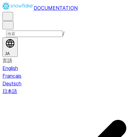
DOCUMENTATION
/
JA
言語
English
Français
Deutsch
日本語