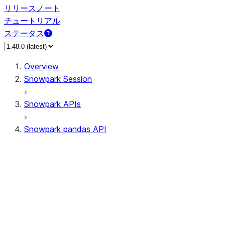
リリースノート
チュートリアル
ステータス
Overview
Snowpark Session
Snowpark APIs
Snowpark pandas API
All supported APIs
Session
Input/Output