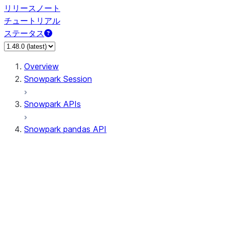
リリースノート
チュートリアル
ステータス
Overview
Snowpark Session
Snowpark APIs
Snowpark pandas API
All supported APIs
Session
Input/Output