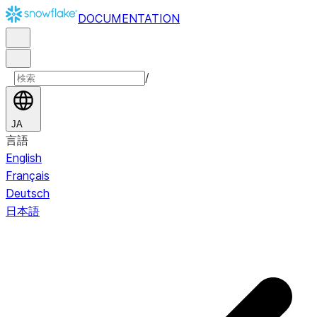
DOCUMENTATION
/
JA
言語
English
Français
Deutsch
日本語