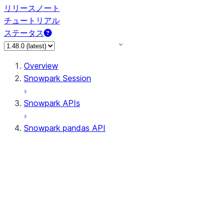
リリースノート
チュートリアル
ステータス
Overview
Snowpark Session
Snowpark APIs
Snowpark pandas API
All supported APIs
Session
Input/Output