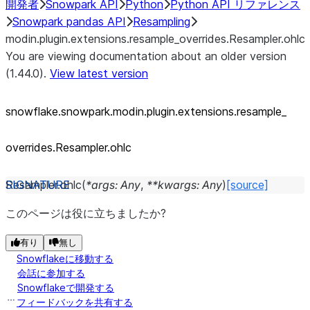
開発者
Snowpark API
Python
Python API リファレンス
Snowpark pandas API
Resampling
modin.plugin.extensions.resample_overrides.Resampler.ohlc
You are viewing documentation about an older version
(1.44.0).
View latest version
snowflake.snowpark.modin.plugin.extensions.resample_
overrides.Resampler.ohlc
Resampler.
ohlc
(
*
args
:
Any
,
**
kwargs
:
Any
)
[source]
このページは役に立ちましたか?
有り
無し
Snowflakeに移動する
会話に参加する
Snowflakeで開発する
フィードバックを共有する