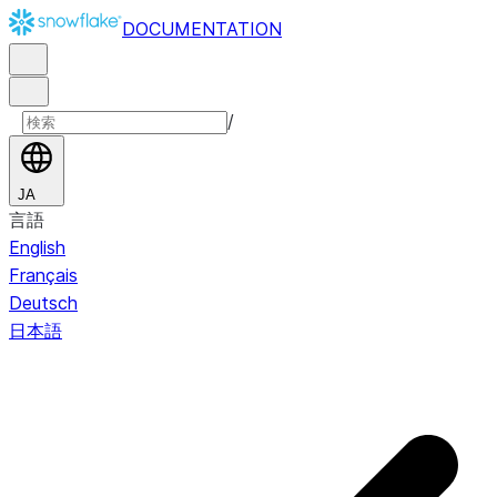
DOCUMENTATION
/
JA
言語
English
Français
Deutsch
日本語