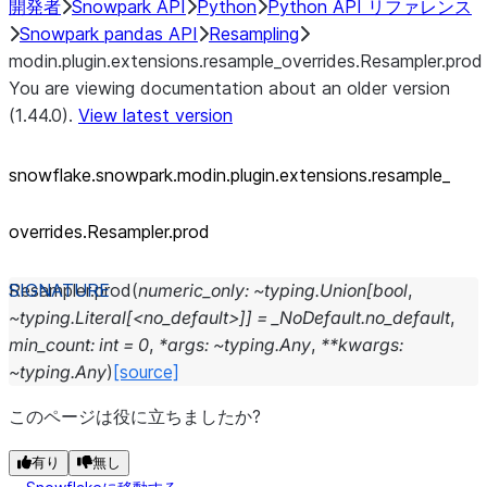
開発者
Snowpark API
Python
Python API リファレンス
Snowpark pandas API
Resampling
modin.plugin.extensions.resample_overrides.Resampler.prod
You are viewing documentation about an older version
(1.44.0).
View latest version
snowflake.snowpark.modin.plugin.extensions.resample_
overrides.Resampler.prod
Resampler.
prod
(
numeric_only:
~typing.Union[bool
,
~typing.Literal[<no_default>]]
=
_NoDefault.no_default
,
min_count:
int
=
0
,
*args:
~typing.Any
,
**kwargs:
~typing.Any
)
[source]
このページは役に立ちましたか?
有り
無し