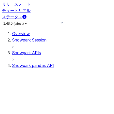
リリースノート
チュートリアル
ステータス
Overview
Snowpark Session
Snowpark APIs
Snowpark pandas API
All supported APIs
Session
Input/Output