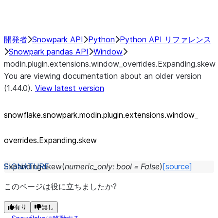
Performance Recommendations
開発者
Snowpark API
Python
Python API リファレンス
Snowpark pandas API
Window
modin.plugin.extensions.window_overrides.Expanding.skew
You are viewing documentation about an older version
(1.44.0).
View latest version
snowflake.snowpark.modin.plugin.extensions.window_
overrides.Expanding.skew
Expanding.
skew
(
numeric_only
:
bool
=
False
)
[source]
このページは役に立ちましたか?
有り
無し