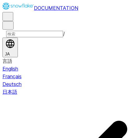
DOCUMENTATION
/
JA
言語
English
Français
Deutsch
日本語