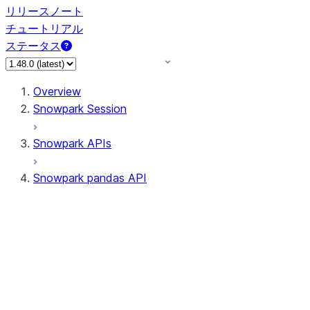
リリースノート
チュートリアル
ステータス
Overview
Snowpark Session
Snowpark APIs
Snowpark pandas API
All supported APIs
Session
Input/Output