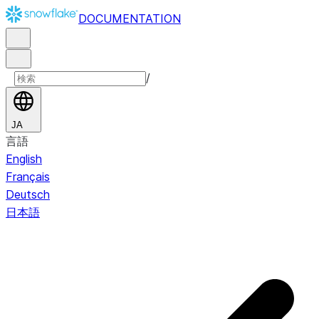
DOCUMENTATION
/
JA
言語
English
Français
Deutsch
日本語