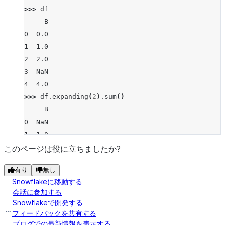
>>> 
df
     B
0  0.0
1  1.0
2  2.0
3  NaN
4  4.0
>>> 
df
.
expanding
(
2
)
.
sum
()
     B
0  NaN
1  1.0
2  3.0
このページは役に立ちましたか?
3  3.0
有り
無し
4  7.0
Snowflakeに移動する
会話に参加する
Snowflakeで開発する
フィードバックを共有する
ブログでの最新情報を表示する