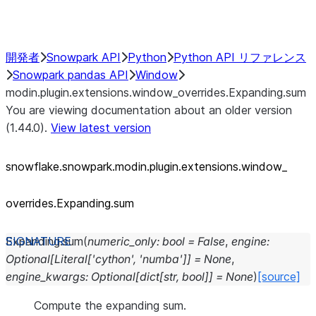
Performance Recommendations
開発者
Snowpark API
Python
Python API リファレンス
Snowpark pandas API
Window
modin.plugin.extensions.window_overrides.Expanding.sum
You are viewing documentation about an older version
(1.44.0).
View latest version
snowflake.snowpark.modin.plugin.extensions.window_
overrides.Expanding.sum
Expanding.
sum
(
numeric_only
:
bool
=
False
,
engine
:
Optional
[
Literal
[
'cython'
,
'numba'
]
]
=
None
,
engine_kwargs
:
Optional
[
dict
[
str
,
bool
]
]
=
None
)
[source]
Compute the expanding sum.