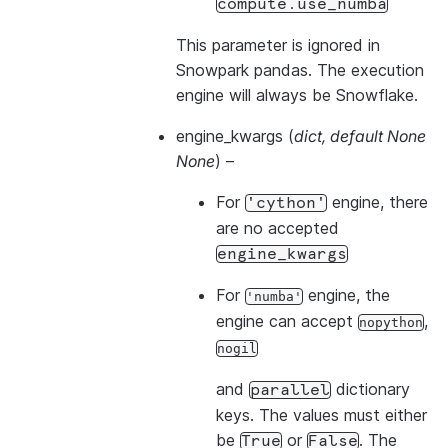
compute.use_numba
This parameter is ignored in
Snowpark pandas. The execution
engine will always be Snowflake.
engine_kwargs
(
dict
,
default None
None
) –
For
engine, there
'cython'
are no accepted
engine_kwargs
For
engine, the
'numba'
engine can accept
,
nopython
nogil
and
dictionary
parallel
keys. The values must either
be
or
. The
True
False