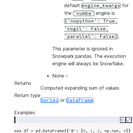
default
for
engine_kwargs
the
engine is
'numba'
{'nopython':
True,
'nogil':
False,
.
'parallel':
False}
This parameter is ignored in
Snowpark pandas. The execution
engine will always be Snowflake.
None
–
Returns
Computed expanding sum of values.
Return type
or
Series
DataFrame
Examples
Copy
E
>>> 
df
=
pd
.
DataFrame
({
'B'
:
[
0
,
1
,
2
,
np
.
nan
,
4
]})