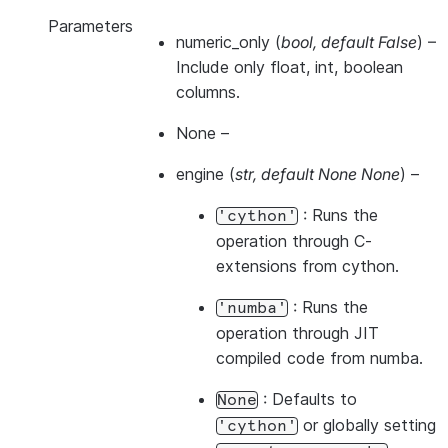
Parameters
numeric_only
(
bool
,
default False
) –
Include only float, int, boolean
columns.
None
–
engine
(
str
,
default None None
) –
: Runs the
'cython'
operation through C-
extensions from cython.
: Runs the
'numba'
operation through JIT
compiled code from numba.
: Defaults to
None
or globally setting
'cython'