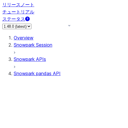
リリースノート
チュートリアル
ステータス
Overview
Snowpark Session
Snowpark APIs
Snowpark pandas API
All supported APIs
Session
Input/Output