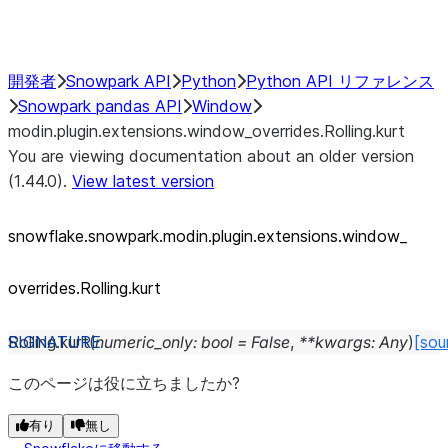
Performance Recommendations
開発者
Snowpark API
Python
Python API リファレンス
Snowpark pandas API
Window
modin.plugin.extensions.window_overrides.Rolling.kurt
You are viewing documentation about an older version
(1.44.0).
View latest version
snowflake.snowpark.modin.plugin.extensions.window_
overrides.Rolling.kurt
Rolling.
kurt
(
numeric_only
:
bool
=
False
,
**
kwargs
:
Any
)
[sou
このページは役に立ちましたか?
有り
無し