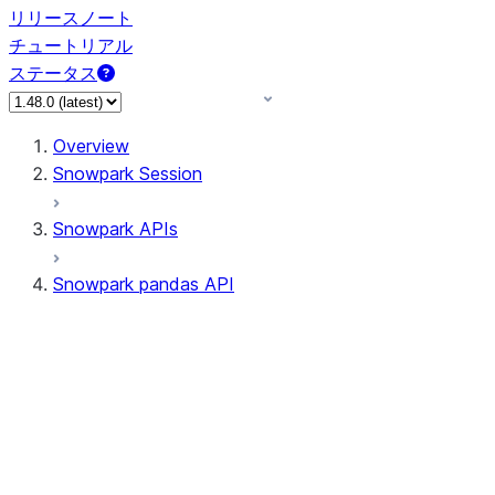
リリースノート
チュートリアル
ステータス
Overview
Snowpark Session
Snowpark APIs
Snowpark pandas API
All supported APIs
Session
Input/Output