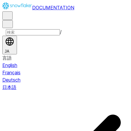
DOCUMENTATION
/
JA
言語
English
Français
Deutsch
日本語