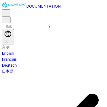
DOCUMENTATION
/
JA
言語
English
Français
Deutsch
日本語