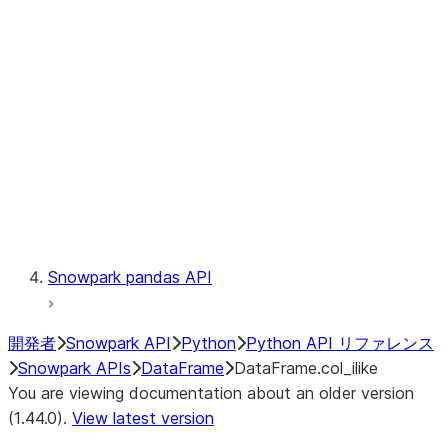
Catalog
LINEAGE
Context
Exceptions
Testing
Snowpark pandas API
開発者
Snowpark API
Python
Python API リファレンス
Snowpark APIs
DataFrame
DataFrame.col_ilike
You are viewing documentation about an older version
(1.44.0).
View latest version