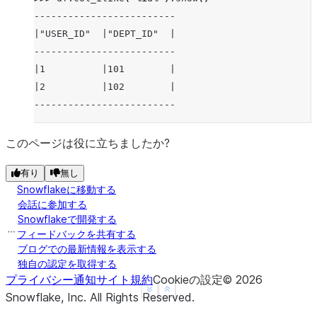
-------------------------
|"USER_ID"  |"DEPT_ID"  |
-------------------------
|1          |101        |
|2          |102        |
-------------------------
このページは役に立ちましたか?
有り
無し
Snowflakeに移動する
会話に参加する
Snowflakeで開発する
フィードバックを共有する
ブログでの最新情報を表示する
独自の認定を取得する
プライバシー通知
サイト規約
Cookieの設定
©
2026
See more
Show less
Snowflake, Inc.
All Rights Reserved
.