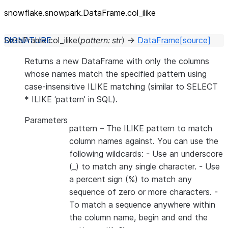
snowflake.snowpark.DataFrame.col_
ilike
DataFrame.
col_ilike
(
pattern
:
str
)
→
DataFrame
[source]
Returns a new DataFrame with only the columns
whose names match the specified pattern using
case-insensitive ILIKE matching (similar to SELECT
* ILIKE ‘pattern’ in SQL).
Parameters
pattern
– The ILIKE pattern to match
column names against. You can use the
following wildcards: - Use an underscore
(_) to match any single character. - Use
a percent sign (%) to match any
sequence of zero or more characters. -
To match a sequence anywhere within
the column name, begin and end the