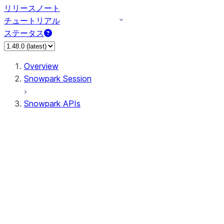
リリースノート
チュートリアル
ステータス
Overview
Snowpark Session
Snowpark APIs
Input/Output
DataFrame
DataFrame
DataFrameNaFunctions
DataFrameStatFunctions
DataFrameAnalyticsFunctions