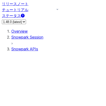
リリースノート
チュートリアル
ステータス
Overview
Snowpark Session
Snowpark APIs
Input/Output
DataFrame
DataFrame
DataFrameNaFunctions
DataFrameStatFunctions
DataFrameAnalyticsFunctions