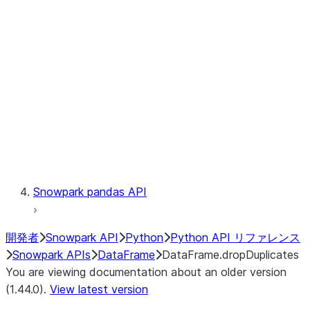
Catalog
LINEAGE
Context
Exceptions
Testing
Snowpark pandas API
開発者
Snowpark API
Python
Python API リファレンス
Snowpark APIs
DataFrame
DataFrame.dropDuplicates
You are viewing documentation about an older version
(1.44.0).
View latest version