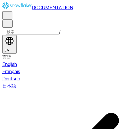
DOCUMENTATION
/
JA
言語
English
Français
Deutsch
日本語