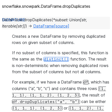
snowflake.snowpark.DataFrame.dropDuplicates
DataFrame.
dropDuplicates
(
*
subset
:
Union
[
str
,
Iterable
[
str
]
]
)
→
DataFrame
[source]
Creates a new DataFrame by removing duplicated
rows on given subset of columns.
If no subset of columns is specified, this function is
the same as the
function. The result
distinct()
is non-deterministic when removing duplicated rows
from the subset of columns but not all columns.
For example, if we have a DataFrame
, which has
df
columns (“a”, “b”, “c”) and contains three rows
(1,
, the result of
1,
1),
(1,
1,
2),
(1,
2,
3)
can be either
df.dropDuplicates("a",
"b")
or
(1,
1,
1),
(1,
2,
3)
(1,
1,
2),
(1,