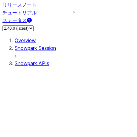
リリースノート
チュートリアル
ステータス
Overview
Snowpark Session
Snowpark APIs
Input/Output
DataFrame
DataFrame
DataFrameNaFunctions
DataFrameStatFunctions
DataFrameAnalyticsFunctions