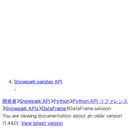
Catalog
LINEAGE
Context
Exceptions
Testing
Snowpark pandas API
開発者
Snowpark API
Python
Python API リファレンス
Snowpark APIs
DataFrame
DataFrame.session
You are viewing documentation about an older version
(1.44.0).
View latest version