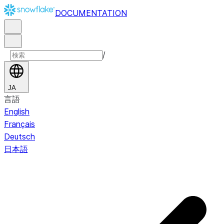
DOCUMENTATION
/
JA
言語
English
Français
Deutsch
日本語