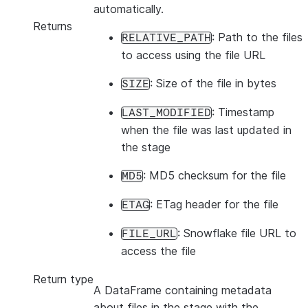
automatically.
Returns
: Path to the files
RELATIVE_PATH
to access using the file URL
: Size of the file in bytes
SIZE
: Timestamp
LAST_MODIFIED
when the file was last updated in
the stage
: MD5 checksum for the file
MD5
: ETag header for the file
ETAG
: Snowflake file URL to
FILE_URL
access the file
Return type
A DataFrame containing metadata
about files in the stage with the