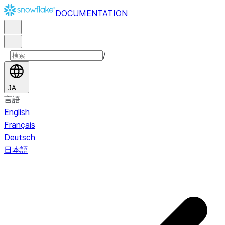
DOCUMENTATION
/
JA
言語
English
Français
Deutsch
日本語