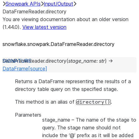
Snowpark APIs
Input/Output
DataFrameReader.directory
You are viewing documentation about an older version
(1.44.0).
View latest version
snowflake.snowpark.DataFrameReader.directory
DataFrameReader.
directory
(
stage_name
:
str
)
→
DataFrame
[source]
Returns a DataFrame representing the results of a
directory table query on the specified stage.
This method is an alias of
.
directory()
Parameters
stage_name
– The name of the stage to
query. The stage name should not
include the ‘@’ prefix as it will be added