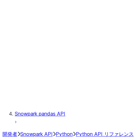
Observability
Files
Catalog
LINEAGE
Context
Exceptions
Testing
Snowpark pandas API
開発者
Snowpark API
Python
Python API リファレンス