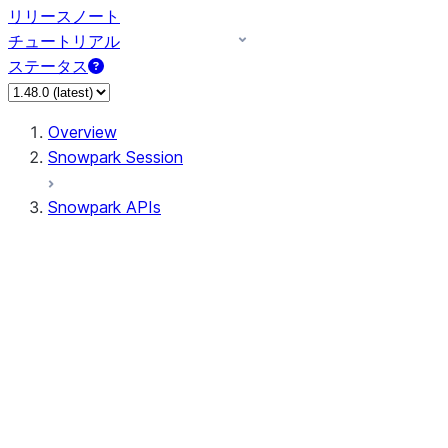
リリースノート
チュートリアル
ステータス
Overview
Snowpark Session
Snowpark APIs
Input/Output
DataFrameReader
DataFrameWriter
FileOperation
PutResult
GetResult
ListResult