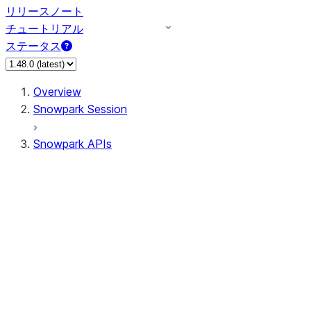
リリースノート
チュートリアル
ステータス
Overview
Snowpark Session
Snowpark APIs
Input/Output
DataFrameReader
DataFrameWriter
FileOperation
PutResult
GetResult
ListResult