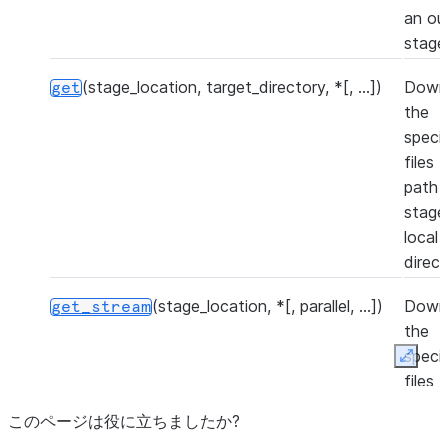
an ou
stage
(stage_location, target_directory, *[, ...])
Down
get
the
speci
files 
path i
stage
local
direct
(stage_location, *[, parallel, ...])
Down
get_stream
the
speci
Expan
files 
path i
このページは役に立ちましたか?
stage