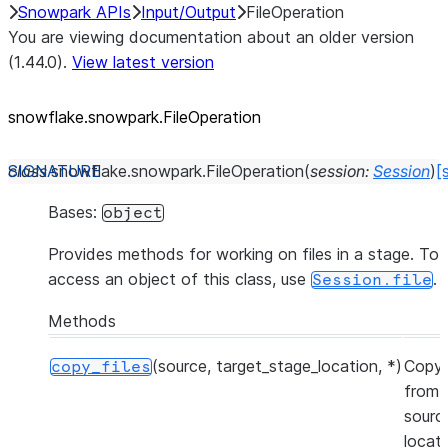
Snowpark APIs
Input/Output
FileOperation
You are viewing documentation about an older version
(1.44.0).
View latest version
snowflake.snowpark.FileOperation
class
snowflake.snowpark.
FileOperation
(
session
:
Session
)
[
Bases:
object
Provides methods for working on files in a stage. To
access an object of this class, use
.
Session.file
Methods
(source, target_stage_location, *)
Copy 
copy_files
from 
sourc
locat