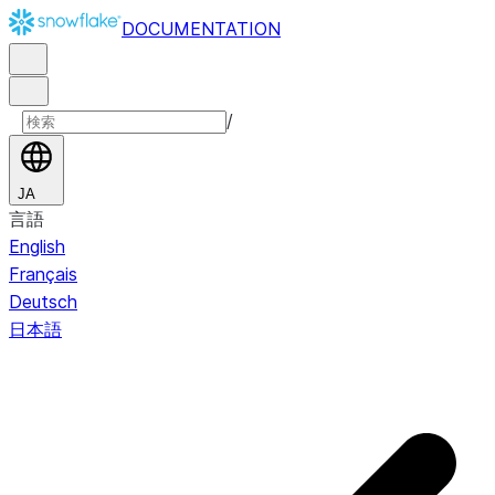
DOCUMENTATION
/
JA
言語
English
Français
Deutsch
日本語