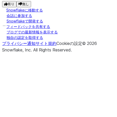
expos
有り
無し
throu
Snowflakeに移動する
strea
会話に参加する
Snowflakeで開発する
(stage_location, *[, pattern, ...])
Retur
フィードバックを共有する
list
ブログでの最新情報を表示する
list of
独自の認定を取得する
from 
プライバシー通知
サイト規約
Cookieの設定
©
2026
stage
Snowflake, Inc.
All Rights Reserved
.
(local_file_name, stage_location, *[, ...])
Uploa
put
local f
to th
stage
(input_stream, stage_location, *)
Uploa
put_stream
local f
to th
stage
file s