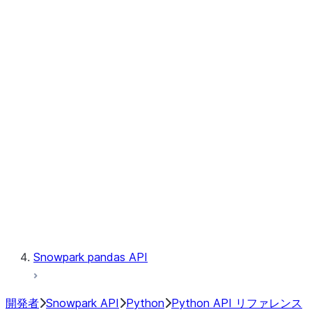
Observability
Files
Catalog
LINEAGE
Context
Exceptions
Testing
Snowpark pandas API
開発者
Snowpark API
Python
Python API リファレンス