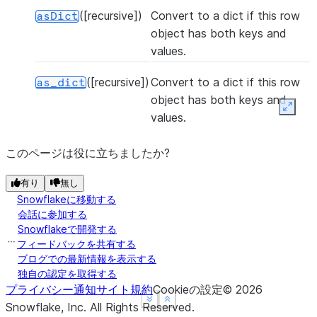
([recursive])
Convert to a dict if this row
asDict
object has both keys and
values.
([recursive])
Convert to a dict if this row
as_dict
object has both keys and
Expan
values.
このページは役に立ちましたか?
有り
無し
Snowflakeに移動する
会話に参加する
Snowflakeで開発する
フィードバックを共有する
ブログでの最新情報を表示する
独自の認定を取得する
プライバシー通知
サイト規約
Cookieの設定
©
2026
See more
See more
Show less
Show less
Snowflake, Inc.
All Rights Reserved
.