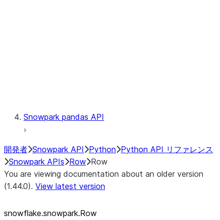
LINEAGE
Context
Exceptions
Testing
Snowpark pandas API
開発者
Snowpark API
Python
Python API リファレンス
Snowpark APIs
Row
Row
You are viewing documentation about an older version
(1.44.0).
View latest version
snowflake.snowpark.Row