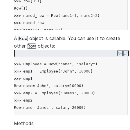
>>> 
row
[
0
:
1
]
Row(1)
>>> 
named_row
=
Row
(
name1
=
1
,
name2
=
2
)
>>> 
named_row
Row(name1=1, name2=2)
>>> 
named_row
[
"name1"
]
A
object is callable. You can use it to create
Row
1
other
objects:
Row
>>> 
named_row
.
name1
Copy
E
1
>>> 
Employee
=
Row
(
"name"
,
"salary"
)
>>> 
row
==
named_row
>>> 
emp1
=
Employee
(
"John"
,
10000
)
True
>>> 
emp1
Row(name='John', salary=10000)
>>> 
emp2
=
Employee
(
"James"
,
20000
)
>>> 
emp2
Row(name='James', salary=20000)
Methods