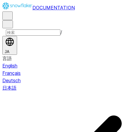
DOCUMENTATION
/
JA
言語
English
Français
Deutsch
日本語