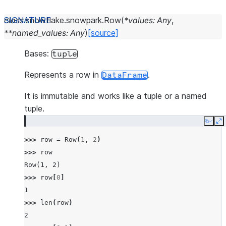
class
snowflake.snowpark.
Row
(
*
values
:
Any
,
**
named_values
:
Any
)
[source]
Bases:
tuple
Represents a row in
.
DataFrame
It is immutable and works like a tuple or a named
tuple.
Copy
E
>>> 
row
=
Row
(
1
,
2
)
>>> 
row
Row(1, 2)
>>> 
row
[
0
]
1
>>> 
len
(
row
)
2