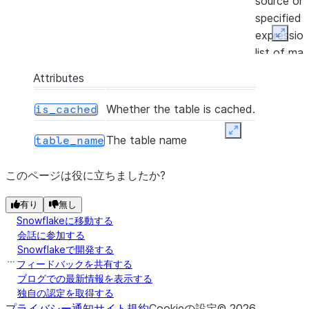
source on
specified j
expressio
Expan
list of ma
or not-ma
Attributes
clauses, a
returns a
Whether the table is cached.
is_cached
MergeRe
Expand
representi
The table name
table_name
number of
inserted,
このページは役に立ちましたか?
updated a
有り
無し
deleted by
Snowflakeに移動する
merge acti
会話に参加する
Snowflakeで開発する
([frac, n, seed, sampling_method])
Samples r
sample
フィードバックを共有する
based on e
ブログでの最新情報を表示する
the numbe
独自の認定を取得する
rows to b
プライバシー通知
サイト規約
Cookieの設定
©
2026