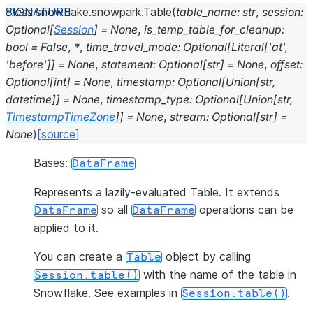
class
snowflake.snowpark.
Table
(
table_name
:
str
,
session
:
Optional
[
Session
]
=
None
,
is_temp_table_for_cleanup
:
bool
=
False
,
*
,
time_travel_mode
:
Optional
[
Literal
[
'at'
,
'before'
]
]
=
None
,
statement
:
Optional
[
str
]
=
None
,
offset
:
Optional
[
int
]
=
None
,
timestamp
:
Optional
[
Union
[
str
,
datetime
]
]
=
None
,
timestamp_type
:
Optional
[
Union
[
str
,
TimestampTimeZone
]
]
=
None
,
stream
:
Optional
[
str
]
=
None
)
[source]
Bases:
DataFrame
Represents a lazily-evaluated Table. It extends
so all
operations can be
DataFrame
DataFrame
applied to it.
You can create a
object by calling
Table
with the name of the table in
Session.table()
Snowflake. See examples in
.
Session.table()