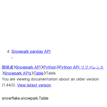
LINEAGE
Context
Exceptions
Testing
Snowpark pandas API
開発者
Snowpark API
Python
Python API リファレンス
Snowpark APIs
Table
Table
You are viewing documentation about an older version
(1.44.0).
View latest version
snowflake.snowpark.Table