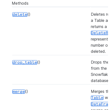
Methods
()
Deletes ro
delete
a Table a
returns a
DeleteR
representi
number of
deleted.
()
Drops the 
drop_table
from the
Snowflake
database.
()
Merges th
merge
wi
Table
DataFra