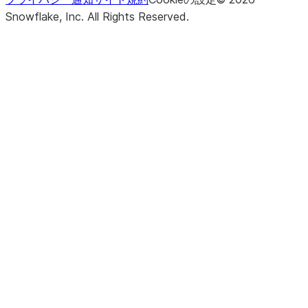
returned o
Snowflake, Inc.
All Rights Reserved
.
percentag
rows to b
returned.
()
Updates r
update
the Table 
specified
assignm
and return
UpdateR
representi
number of
modified 
the numbe
multi-join
modified.