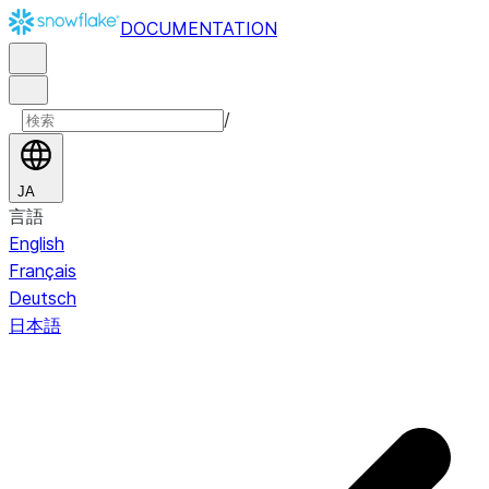
DOCUMENTATION
/
JA
言語
English
Français
Deutsch
日本語