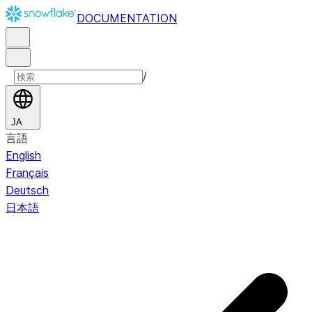
DOCUMENTATION
/
JA
言語
English
Français
Deutsch
日本語