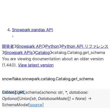
Exceptions
Testing
Snowpark pandas API
開発者
Snowpark API
Python
Python API リファレンス
Snowpark APIs
Catalog
catalog.Catalog.get_schema
You are viewing documentation about an older version
(1.44.0).
View latest version
snowflake.snowpark.catalog.Catalog.get_
schema
Catalog.
get_schema
(
schema
:
str
,
*
,
database
:
Optional
[
Union
[
str
,
DatabaseModel
]
]
=
None
)
→
SchemaModel
[source]