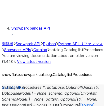
Exceptions
Testing
Snowpark pandas API
開発者
Snowpark API
Python
Python API リファレンス
Snowpark APIs
Catalog
catalog.Catalog.listProcedures
You are viewing documentation about an older version
(1.44.0).
View latest version
snowflake.snowpark.catalog.Catalog.listProcedures
Catalog.
listProcedures
(
*
,
database
:
Optional
[
Union
[
str
,
DatabaseModel
]
]
=
None
,
schema
:
Optional
[
Union
[
str
,
SchemaModel
]
]
=
None
,
pattern
:
Optional
[
str
]
=
None
,
like
:
Optional
[
str
]
=
None
)
→
List
[
Procedure
]
[source]