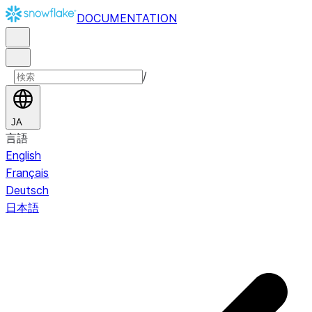
DOCUMENTATION
/
JA
言語
English
Français
Deutsch
日本語