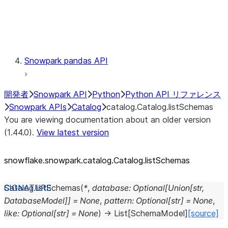
Exceptions
Testing
Snowpark pandas API
開発者
Snowpark API
Python
Python API リファレンス
Snowpark APIs
Catalog
catalog.Catalog.listSchemas
You are viewing documentation about an older version
(1.44.0).
View latest version
snowflake.snowpark.catalog.Catalog.listSchemas
Catalog.
listSchemas
(
*
,
database
:
Optional
[
Union
[
str
,
DatabaseModel
]
]
=
None
,
pattern
:
Optional
[
str
]
=
None
,
like
:
Optional
[
str
]
=
None
)
→
List
[
SchemaModel
]
[source]