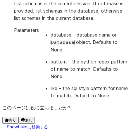
List schemas in the current session. If database is
provided, list schemas in the database, otherwise
list schemas in the current database.
Parameters
database
– database name or
object. Defaults to
Database
None.
pattern
– the python regex pattern
of name to match. Defaults to
None.
like
– the sql style pattern for name
to match. Default to None.
このページは役に立ちましたか?
有り
無し
Snowflakeに移動する