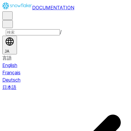
DOCUMENTATION
/
JA
言語
English
Français
Deutsch
日本語