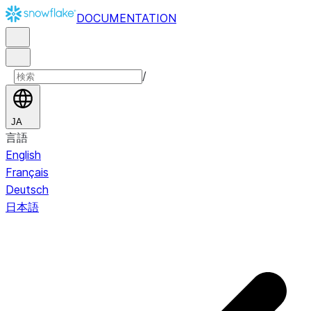
DOCUMENTATION
/
JA
言語
English
Français
Deutsch
日本語