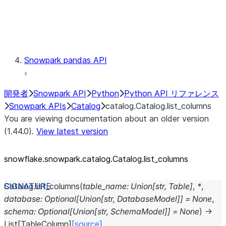
Exceptions
Testing
Snowpark pandas API
開発者
Snowpark API
Python
Python API リファレンス
Snowpark APIs
Catalog
catalog.Catalog.list_columns
You are viewing documentation about an older version
(1.44.0).
View latest version
snowflake.snowpark.catalog.Catalog.list_
columns
Catalog.
list_columns
(
table_name
:
Union
[
str
,
Table
]
,
*
,
database
:
Optional
[
Union
[
str
,
DatabaseModel
]
]
=
None
,
schema
:
Optional
[
Union
[
str
,
SchemaModel
]
]
=
None
)
→
List
[
TableColumn
]
[source]