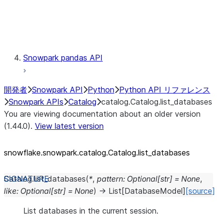
Exceptions
Testing
Snowpark pandas API
開発者
Snowpark API
Python
Python API リファレンス
Snowpark APIs
Catalog
catalog.Catalog.list_databases
You are viewing documentation about an older version
(1.44.0).
View latest version
snowflake.snowpark.catalog.Catalog.list_
databases
Catalog.
list_databases
(
*
,
pattern
:
Optional
[
str
]
=
None
,
like
:
Optional
[
str
]
=
None
)
→
List
[
DatabaseModel
]
[source]
List databases in the current session.