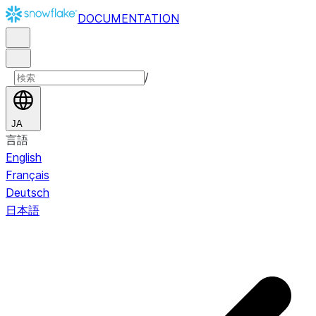
DOCUMENTATION
/
JA
言語
English
Français
Deutsch
日本語