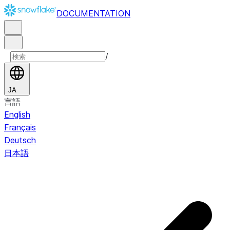
DOCUMENTATION
/
JA
言語
English
Français
Deutsch
日本語