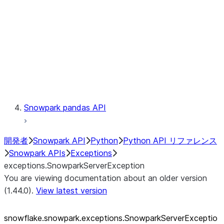
exceptions.SnowparkSQLUnexpe
exceptions.SnowparkServerExce
exceptions.SnowparkSessionEx
exceptions.SnowparkTableExce
exceptions.SnowparkUploadFile
exceptions.SnowparkUploadUdf
Testing
Snowpark pandas API
開発者
Snowpark API
Python
Python API リファレンス
Snowpark APIs
Exceptions
exceptions.SnowparkServerException
You are viewing documentation about an older version
(1.44.0).
View latest version
snowflake.snowpark.exceptions.SnowparkServerExceptio