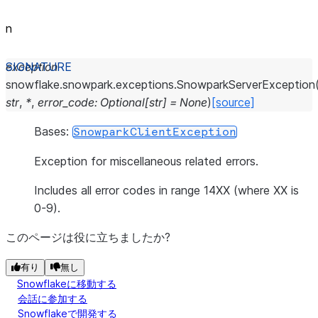
n
exception
snowflake.snowpark.exceptions.
SnowparkServerException
str
,
*
,
error_code
:
Optional
[
str
]
=
None
)
[source]
Bases:
SnowparkClientException
Exception for miscellaneous related errors.
Includes all error codes in range 14XX (where XX is
0-9).
このページは役に立ちましたか?
有り
無し
Snowflakeに移動する
会話に参加する
Snowflakeで開発する