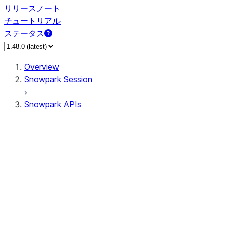
リリースノート
チュートリアル
ステータス
Overview
Snowpark Session
Snowpark APIs
Input/Output
DataFrame
Column
Data Types