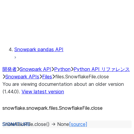
Context
Exceptions
Testing
Snowpark pandas API
開発者
Snowpark API
Python
Python API リファレンス
Snowpark APIs
Files
files.SnowflakeFile.close
You are viewing documentation about an older version
(1.44.0).
View latest version
snowflake.snowpark.files.SnowflakeFile.close
SnowflakeFile.
close
(
)
→
None
[source]