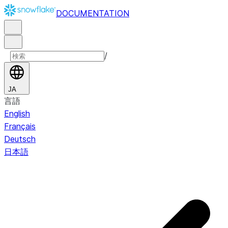
DOCUMENTATION
/
JA
言語
English
Français
Deutsch
日本語