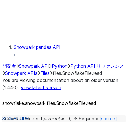
Context
Exceptions
Testing
Snowpark pandas API
開発者
Snowpark API
Python
Python API リファレンス
Snowpark APIs
Files
files.SnowflakeFile.read
You are viewing documentation about an older version
(1.44.0).
View latest version
snowflake.snowpark.files.SnowflakeFile.read
SnowflakeFile.
read
(
size
:
int
=
-
1
)
→
Sequence
[source]