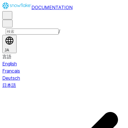
DOCUMENTATION
/
JA
言語
English
Français
Deutsch
日本語