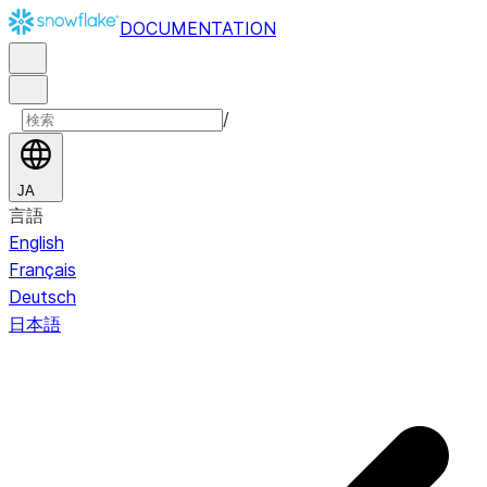
DOCUMENTATION
/
JA
言語
English
Français
Deutsch
日本語