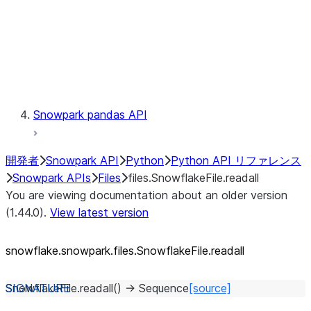
Context
Exceptions
Testing
Snowpark pandas API
開発者
Snowpark API
Python
Python API リファレンス
Snowpark APIs
Files
files.SnowflakeFile.readall
You are viewing documentation about an older version
(1.44.0).
View latest version
snowflake.snowpark.files.SnowflakeFile.readall
SnowflakeFile.
readall
(
)
→
Sequence
[source]