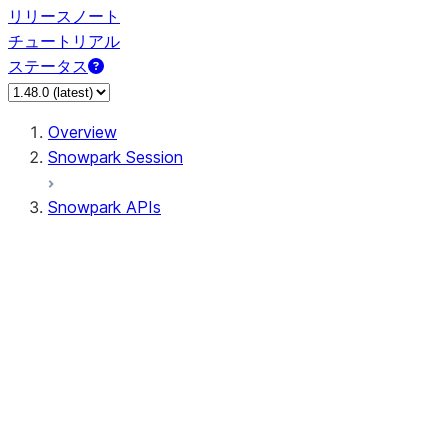
リリースノート
チュートリアル
ステータス
Overview
Snowpark Session
Snowpark APIs
Input/Output
DataFrame
Column
Data Types