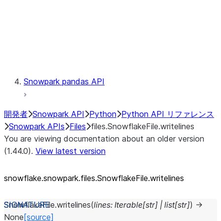
Context
Exceptions
Testing
Snowpark pandas API
開発者
Snowpark API
Python
Python API リファレンス
Snowpark APIs
Files
files.SnowflakeFile.writelines
You are viewing documentation about an older version
(1.44.0).
View latest version
snowflake.snowpark.files.SnowflakeFile.writelines
SnowflakeFile.
writelines
(
lines
:
Iterable
[
str
]
|
list
[
str
]
)
→
None
[source]