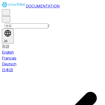
DOCUMENTATION
/
JA
言語
English
Français
Deutsch
日本語