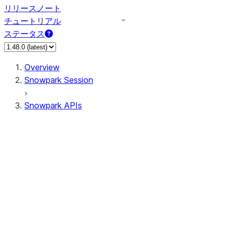
リリースノート
チュートリアル
ステータス
Overview
Snowpark Session
Snowpark APIs
Input/Output
DataFrame
Column
Data Types