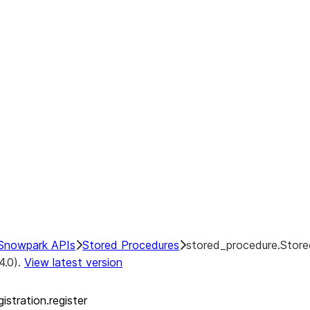
Snowpark APIs
Stored Procedures
stored_procedure.Stored
4.0).
View latest version
stration.register