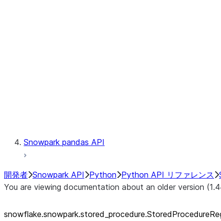
Catalog
LINEAGE
Context
Exceptions
Testing
Snowpark pandas API
開発者
Snowpark API
Python
Python API リファレンス
You are viewing documentation about an older version (1.4
snowflake.snowpark.stored_
procedure.StoredProcedureRegi