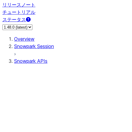
リリースノート
チュートリアル
ステータス
Overview
Snowpark Session
Snowpark APIs
Input/Output
DataFrame
Column
Data Types