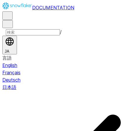
DOCUMENTATION
/
JA
言語
English
Français
Deutsch
日本語