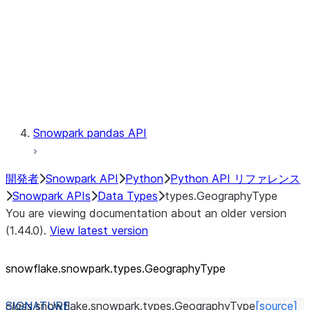
Context
Exceptions
Testing
Snowpark pandas API
開発者
Snowpark API
Python
Python API リファレンス
Snowpark APIs
Data Types
types.GeographyType
You are viewing documentation about an older version
(1.44.0).
View latest version
snowflake.snowpark.types.GeographyType
class
snowflake.snowpark.types.
GeographyType
[source]