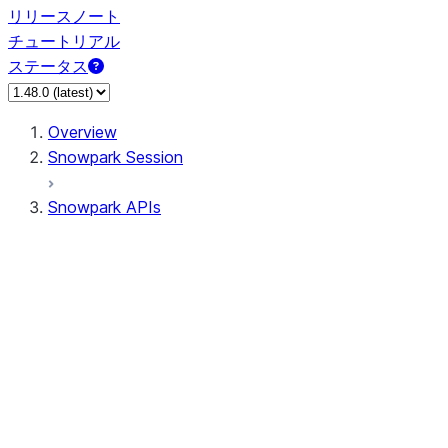
リリースノート
チュートリアル
ステータス
Overview
Snowpark Session
Snowpark APIs
Input/Output
DataFrame
Column
Data Types