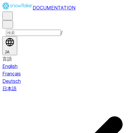
DOCUMENTATION
/
JA
言語
English
Français
Deutsch
日本語