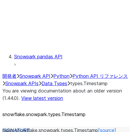
Context
Exceptions
Testing
Snowpark pandas API
開発者
Snowpark API
Python
Python API リファレンス
Snowpark APIs
Data Types
types.Timestamp
You are viewing documentation about an older version
(1.44.0).
View latest version
snowflake.snowpark.types.Timestamp
class
snowflake.snowpark.types.
Timestamp
[source]