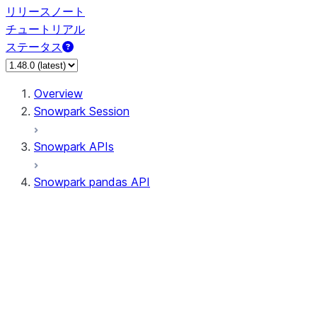
リリースノート
チュートリアル
ステータス
Overview
Snowpark Session
Snowpark APIs
Snowpark pandas API
All supported APIs
Session
Input/Output